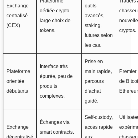
Plateforme
Traders a
Exchange
outils
dédiée crypto,
chasseu
centralisé
avancés,
large choix de
nouvell
(CEX)
staking,
tokens.
cryptos.
futures selon
les cas.
Prise en
Interface très
Plateforme
main rapide,
Premier 
épurée, peu de
orientée
parcours
de Bitco
produits
débutants
d’achat
Ethereu
complexes.
guidé.
Self‑custody,
Utilisate
Échanges via
Exchange
accès rapide
expérim
smart contracts,
décentralisé
aux
chasseu